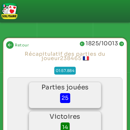
1825/10013
Retour
Récapitulatif des parties du
joueur238465
01:57.884
Parties jouées
25
Victoires
14