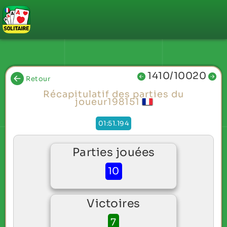
1410/10020
Retour
Récapitulatif des parties du
joueur198151
01:51.194
Parties jouées
10
Victoires
7