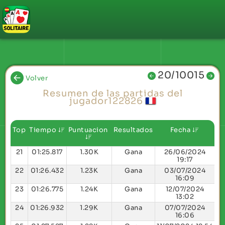
20/10015
Volver
Resumen de las partidas del
jugador122826
Top
Tiempo
Puntuacion
Resultados
Fecha
21
01:25.817
1.30K
Gana
26/06/2024
19:17
22
01:26.432
1.23K
Gana
03/07/2024
16:09
23
01:26.775
1.24K
Gana
12/07/2024
13:02
24
01:26.932
1.29K
Gana
07/07/2024
16:06