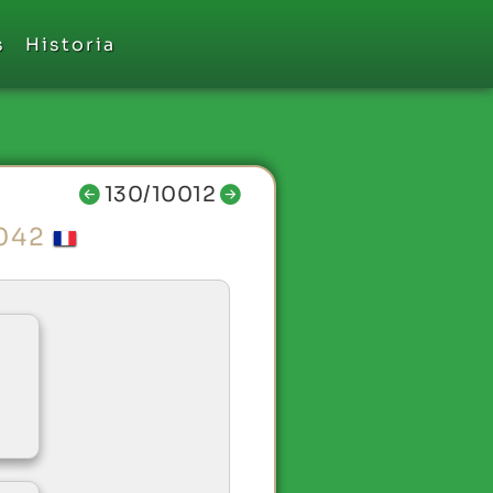
s
Historia
130/10012
2042