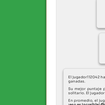
El jugador112042 h
ganadas.
Su mejor puntaje 
solitario. El jugado
En promedio, el jug
¡eso es increíble! 😱