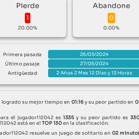
Pierde
Abandone
1
0
20.00%
0.00%
26/05/2024
Primera pasada
27/05/2024
Último pasaje
2 Años 2 Mes 12 Días y 13 Horas
Antigüedad
a logrado su mejor tiempo en
01:16
y su peor partido en
0
para el jugador112042 es
1335
y su peor partido es
33
r112042 está en el
TOP 130
en la clasificación.
ador112042 resuelve un juego de solitario en
02 minuto(
!