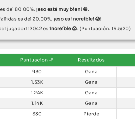
s es del 80.00%,
¡eso está muy bien! 😁
.
fallidas es del 20.00%,
¡eso es increíble! 😱
!
 del jugador112042 es
increíble 😱
. (Puntuación: 19.5/20)
Puntuacion
Resultados
930
Gana
1.33K
Gana
1.24K
Gana
1.14K
Gana
330
Pierde