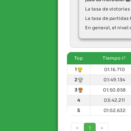
La tasa de victoria
La tasa de partidas 
En general, el nivel
Top
Tiempo
1
01:16.710
2
01:49.134
3
01:50.858
4
03:42.211
5
01:52.632
<
1
>