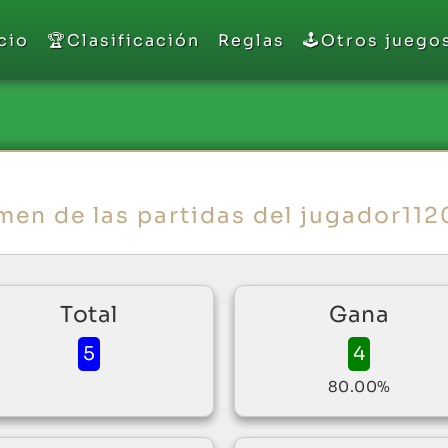
cio
🏆Clasificación
Reglas
🕹️Otros juego
men de las partidas del jugador11
Total
Gana
5
4
80.00%