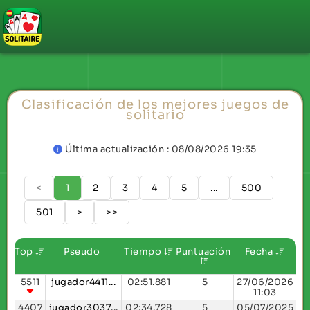
Clasificación de los mejores juegos de
solitario
Última actualización : 08/08/2026 19:35
<
1
2
3
4
5
...
500
501
>
>>
Top
Pseudo
Tiempo
Puntuación
Fecha
5511
jugador4411...
02:51.881
5
27/06/2026
11:03
4407
jugador3037...
02:34.728
5
05/07/2025