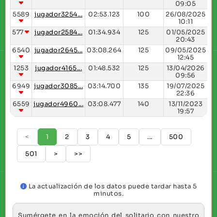
09:05
5589
jugador3254...
02:53.123
100
26/08/2025
10:11
577
jugador2584...
01:34.934
125
01/05/2025
20:43
6540
jugador2645...
03:08.264
125
09/05/2025
12:45
1253
jugador4165...
01:48.532
125
13/04/2026
09:56
6949
jugador3085...
03:14.700
135
19/07/2025
22:36
6559
jugador4960...
03:08.477
140
13/11/2023
19:57
<
1
2
3
4
5
...
500
501
>
>>
La actualización de los datos puede tardar hasta 5
minutos.
Sumérgete en la emoción del solitario con nuestro